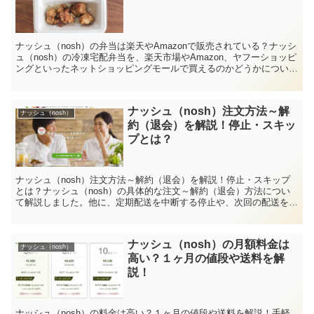
ナッシュ（nosh）の弁当は楽天やAmazonで販売されている？ナッシ
ュ（nosh）の冷凍宅配弁当を、楽天市場やAmazon、ヤフーショッピ
ングといったネットショッピングモールで買えるのかどうかについ
て、調べてまとめました。
ナッシュ（nosh）注文方法～解
ナッシュ（nosh）
約（退会）を解説！停止・スキッ
プとは？
ナッシュ（nosh）注文方法～解約（退会）を解説！停止・スキップ
とは？ナッシュ（nosh）の具体的な注文～解約（退会）方法につい
て解説しました。他に、定期配送を中断する停止や、次回の配送を1
回キャンセルするスキップについてもまとめました。
ナッシュ（nosh）の月額料金は
ナッシュ（nosh）
高い？１ヶ月の値段や送料を解
説！
ナッシュ（nosh）の料金は高い？１ヶ月の値段や送料を解説！手軽