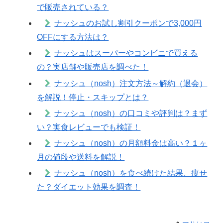
で販売されている？
ナッシュのお試し割引クーポンで3,000円
OFFにする方法は？
ナッシュはスーパーやコンビニで買える
の？実店舗や販売店を調べた！
ナッシュ（nosh）注文方法～解約（退会）
を解説！停止・スキップとは？
ナッシュ（nosh）の口コミや評判は？まず
い？実食レビューでも検証！
ナッシュ（nosh）の月額料金は高い？１ヶ
月の値段や送料を解説！
ナッシュ（nosh）を食べ続けた結果、痩せ
た？ダイエット効果を調査！